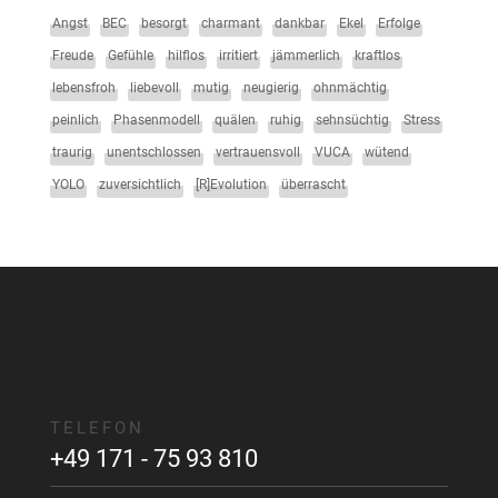
Angst
BEC
besorgt
charmant
dankbar
Ekel
Erfolge
Freude
Gefühle
hilflos
irritiert
jämmerlich
kraftlos
lebensfroh
liebevoll
mutig
neugierig
ohnmächtig
peinlich
Phasenmodell
quälen
ruhig
sehnsüchtig
Stress
traurig
unentschlossen
vertrauensvoll
VUCA
wütend
YOLO
zuversichtlich
[R]Evolution
überrascht
TELEFON
+49 171 - 75 93 810