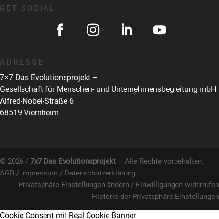
GET SOCIAL
ADRESSE
7×7 Das Evolutionsprojekt –
Gesellschaft für Menschen- und Unternehmensbegleitung mbH
Alfred-Nobel-Straße 6
68519 Viernheim
© 2026 /
7x7 Das Evolutionsprojekt
– Alle Rechte vorbehalten.
AGB
/
Impressum
/
Datenschutzerklärung
Privatsphäre-Einstellungen ändern
/
Einwilligungen widerrufen
Historie der Privatsphäre-Einstellungen
Cookie Consent mit Real Cookie Banner