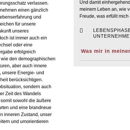
Und damit einhergehend: 
hrungsschatz verlassen.
meinem Leben an, wie ve
rnehmen einen gänzlich
Freude, was erfüllt mic
 Lebenserfahrung und
Weichen für unsere

LEBENSPHAS
ukunft unseres
UNTERNEHME
och ist immer auch ein
chsel oder eine
Was mir in meine
gabe erfolgreich
 wie den demographischen
uren, aber auch innere
, unsere Energie- und
eit berücksichtigen.
bsituation, sondern auch
ner Zeit des Wandels
 somit sowohl die äußere
karten und eine brandneue
en inneren Zustand, unser
eitern und umorientieren