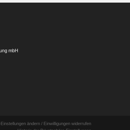
tung mbH
-Einstellungen ändern
/
Einwilligungen widerrufen