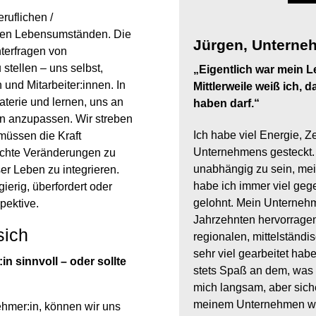
ruflichen /
aten Lebensumständen. Die
Jürgen,
Unterne
nterfragen von
stellen – uns selbst,
„Eigentlich war mein 
und Mitarbeiter:innen. In
Mittlerweile weiß ich,
terie und lernen, uns an
haben darf.“
n anzupassen. Wir streben
Ich habe viel Energie, Z
müssen die Kraft
Unternehmens gesteckt. 
achte Veränderungen zu
unabhängig zu sein, me
r Leben zu integrieren.
habe ich immer viel gege
ierig, überfordert oder
gelohnt. Mein Unternehm
pektive.
Jahrzehnten hervorragend
sich
regionalen, mittelständ
sehr viel gearbeitet hab
in sinnvoll – oder sollte
stets Spaß an dem, was 
mich langsam, aber siche
meinem Unternehmen wei
ehmer:in, können wir uns