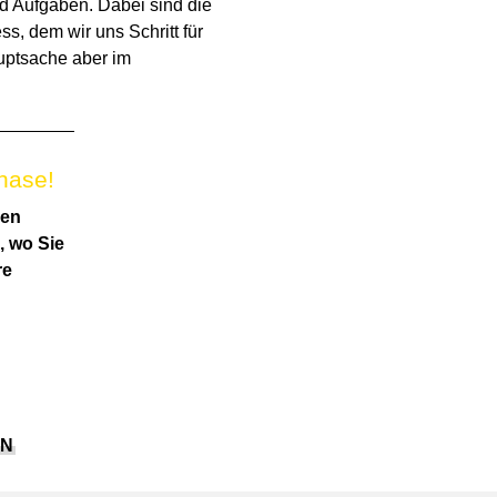
d Aufgaben. Dabei sind die
s, dem wir uns Schritt für
uptsache aber im
hase!
den
, wo Sie
re
EN