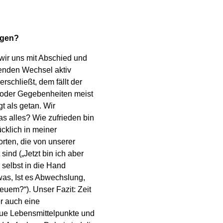
ngen?
wir uns mit Abschied und
enden Wechsel aktiv
rschließt, dem fällt der
 oder Gegebenheiten meist
gt als getan. Wir
s alles? Wie zufrieden bin
ücklich in meiner
rten, die von unserer
ind („Jetzt bin ich aber
 selbst in die Hand
twas, Ist es Abwechslung,
euem?“). Unser Fazit: Zeit
er auch eine
eue Lebensmittelpunkte und