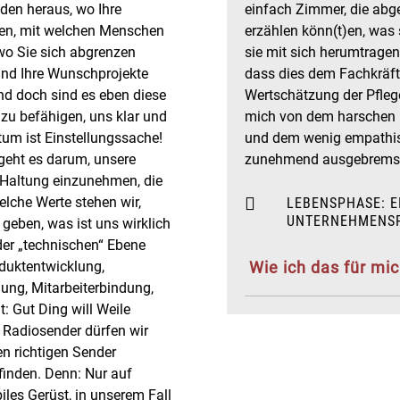
nden heraus, wo Ihre
einfach Zimmer, die abg
ffen, mit welchen Menschen
erzählen könn(t)en, was
wo Sie sich abgrenzen
sie mit sich herumtragen,
und Ihre Wunschprojekte
dass dies dem Fachkräf
Und doch sind es eben diese
Wertschätzung der Pflege
azu befähigen, uns klar und
mich von dem harschen U
tum ist Einstellungssache!
und dem wenig empathis
geht es darum, unsere
zunehmend ausgebrems
e Haltung einzunehmen, die
elche Werte stehen wir,

LEBENSPHASE: E
UNTERNEHMENSP
eben, was ist uns wirklich
 der „technischen“ Ebene
oduktentwicklung,
Wie ich das für mi
ung, Mitarbeiterbindung,
: Gut Ding will Weile
 Radiosender dürfen wir
n richtigen Sender
finden. Denn: Nur auf
les Gerüst, in unserem Fall