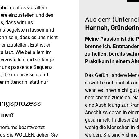
abei geht es vor allem
ere einzustellen und den
Aus dem (Unterne
us, dass wir uns
Hannah, Gründerin
uns begeistern lassen und
ann sein, dass es uns nicht
Meine Passion ist die 
inzustellen. Erst ist er
brenne ich. Entstande
u laut. Wie bei allem im
zu helfen, bereits währ
herzustellen und so lange
Praktikum in einem Alt
ür uns passende Sequenz
 die intensiv sein darf.
Das Gefühl, andere Mensc
er mittendrin, statt nur
sowohl emotional als au
wenn es ihnen nicht gut g
bereichernd zugleich. N
lungsprozess
eine Ausbildung zur Kra
Anschluss daran in einer
ehmen?
gesammelt. In dieser Zei
hmertums beantwortet
wenig die Menschen in d
was Sie WOLLEN, gehen Sie
werden. Sie sind viel me